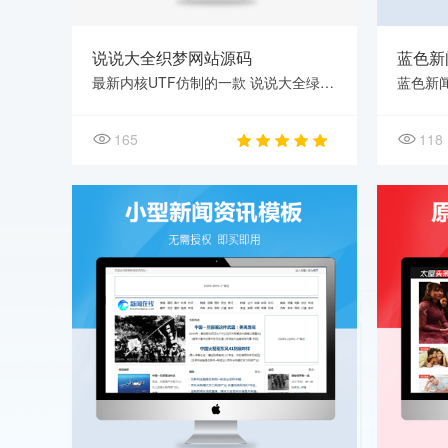
说说大全织梦网站源码
蓝色新
最新内核UTF仿制的一款 说说大全绿色资讯模板 ，PC+WAP两站合一。DIV CSS布局，附带同步数据手
165
118